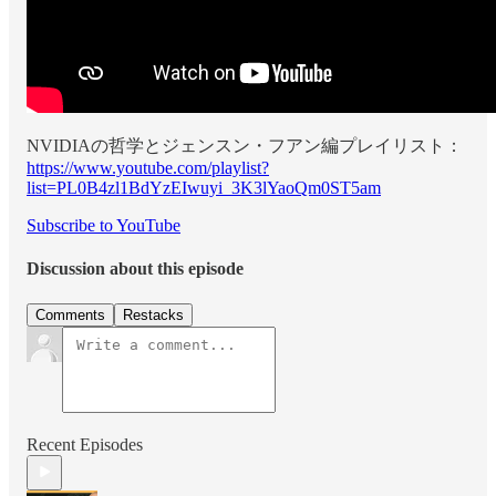
NVIDIAの哲学とジェンスン・フアン編プレイリスト：
https://www.youtube.com/playlist?
list=PL0B4zl1BdYzEIwuyi_3K3lYaoQm0ST5am
Subscribe to YouTube
Discussion about this episode
Comments
Restacks
Recent Episodes