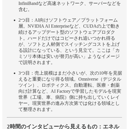
InfiniBandなど高速ネットワーク、サーバーなどを
含む。
2つ目：AI向けソフトウェア／プラットフォーム
層。NVIDIA AI Enterpriseなど、CUDAの上で動き
続けるアップデート型のソフトウェアプロダク
ト。ハードだけではコピーされ追いつかれ得る
が、ソフトと人材側でスイッチングコストを上げ
る設計になっている、という見立て。ここは「カ
ミソリ本体は安いが替刃が高い」ようなイメージ
で説明されます。
3つ目：売上規模はまだ小さいが、次の10年を見据
えると重要になり得る領域。Omniverse（デジタル
ツイン）、ロボティクス、自動運転、医療・創薬
向け計算など、AI Factoryで学習したモデルを現実
世界（工場、車、病院）側に持ち出していくレイ
ヤー。現実世界の進み方次第では化ける領域とし
て整理されます。
2時間のインタビューから見えるもの：エネル