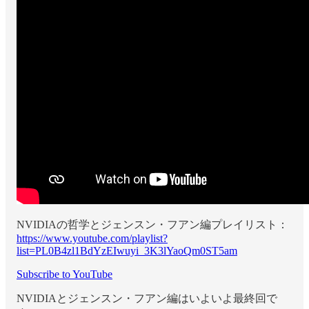
NVIDIAの哲学とジェンスン・フアン編プレイリスト：
https://www.youtube.com/playlist?
list=PL0B4zl1BdYzEIwuyi_3K3lYaoQm0ST5am
Subscribe to YouTube
NVIDIAとジェンスン・フアン編はいよいよ最終回で