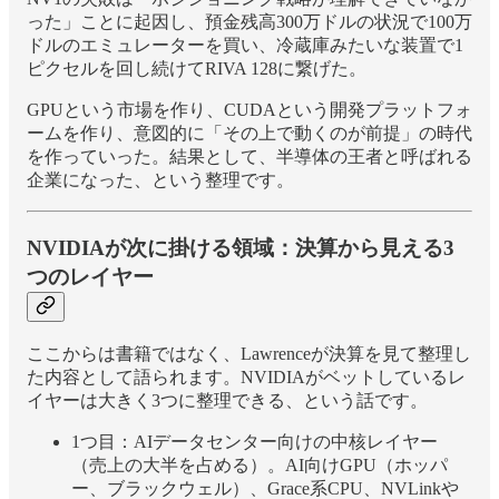
った」ことに起因し、預金残高300万ドルの状況で100万
ドルのエミュレーターを買い、冷蔵庫みたいな装置で1
ピクセルを回し続けてRIVA 128に繋げた。
GPUという市場を作り、CUDAという開発プラットフォ
ームを作り、意図的に「その上で動くのが前提」の時代
を作っていった。結果として、半導体の王者と呼ばれる
企業になった、という整理です。
NVIDIAが次に掛ける領域：決算から見える3
つのレイヤー
ここからは書籍ではなく、Lawrenceが決算を見て整理し
た内容として語られます。NVIDIAがベットしているレ
イヤーは大きく3つに整理できる、という話です。
1つ目：AIデータセンター向けの中核レイヤー
（売上の大半を占める）。AI向けGPU（ホッパ
ー、ブラックウェル）、Grace系CPU、NVLinkや