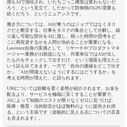
側もAIで強化され、いたちごっこ構造は変わらないだ
ろう、という見立て。したがって防御側のGPU需要も
続くだろう、というニュアンスです。
働き方については、AIが奪うのはジョブではなくタス
クだと断言する。仕事をタスクの集合として分解し、繰
り返し可能な部分をAIに渡し、残った時間や思考をど
こに再投資するかを人間が決めることが重要になる。
Lawrence自身の実感として、リサーチやプロダクトマネ
ージャー業務がAI前提になり、作業単位ではAIが出し
たものをチェックして出すだけ、という場面も増えたと
いう話も出てきます。一方で「自分の価値をどこで出す
か」「AIが間違えないようにするにはどうするか」を
考える時間が増えた、と語られます。
UBIについては距離を置く姿勢が紹介されます。お金を
配るより、サービスを極端に安くすることが重要で、
AIによって知能のコストが限りなくゼロに近づけば、
医療・教育・法的助言がほぼ無料のように提供され得
る、という主張です（楽観的に見える点についての言及
も含まれます）。