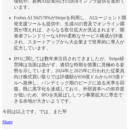
強化や、新興AI企業向けの決済インフラ提供を進めて
います。
Forbes AI 50の78%がStripeを利用し、AIエージェント開
発支援ツールも提供中。生成AIの普及でオンライン購
買が増えれば、さらなる取引拡大が見込まれます。開
発者フレンドリーなAPIや柔軟なサービス構成が評価
され、スタートアップから大企業まで世界的に導入が
拡大しています。
IPOに関しては数年来注目されてきましたが、Stripe経
営陣は当面は急がず、適切な時期を慎重に見極める姿
勢を示しています。2024年と2025年に行われた従業員
向け株式買い取りでは評価額が650億ドルから915億ド
ルへ急伸し、パンデミック期のピークに迫る水準を回
復。既に黒字化を達成しており、外部資本への依存度
が低いため、IPOを先延ばししつつ事業拡大に専念で
きる余地が大きいようです。
今回は以上です。では、また👋
Share