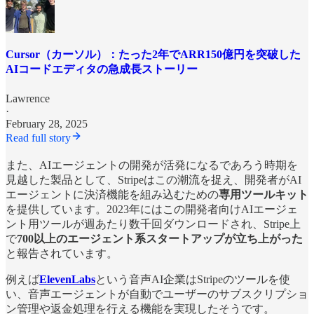
Cursor（カーソル）：たった2年でARR150億円を突破した
AIコードエディタの急成長ストーリー
Lawrence
·
February 28, 2025
Read full story
また、AIエージェントの開発が活発になるであろう時期を
見越した製品として、Stripeはこの潮流を捉え、開発者がAI
エージェントに決済機能を組み込むための
専用ツールキット
を提供しています。2023年にはこの開発者向けAIエージェ
ント用ツールが週あたり数千回ダウンロードされ、Stripe上
で
700以上のエージェント系スタートアップが立ち上がった
と報告されています。
例えば
ElevenLabs
という音声AI企業はStripeのツールを使
い、音声エージェントが自動でユーザーのサブスクリプショ
ン管理や返金処理を行える機能を実現したそうです。