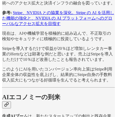
術へのアクセス拡大と決済インフラの融合を図っています。
参考:
Stripe、NVIDIA との協業を深化。Stripe の AI を活用し
た機能の強化と、NVIDIA の AI プラットフォームへのグロ
ーバルなアクセス拡大を目指す
現在は、AIや機械学習を積極的に組み込んで、不正取引の
検知やセキュリティに積極的に投資しているようです。
Stripeを導入するだけで収益が20％ほど増加しレンタカー事
業のHertzなどは顕著な例だと思います。売上はStripeを導入
しただけで10％ほど改善したことも報告されています。
このようにAIを用いたコンバージョン率向上策はStripe利用
企業全体の収益性を底上げし、結果的にStripe自身の手数料
収入拡大にもつながる好循環を生んでると考えられます。
AIエコノミーの到来
生成AIブーム
は、新たなスタートアップの創出と既存企業