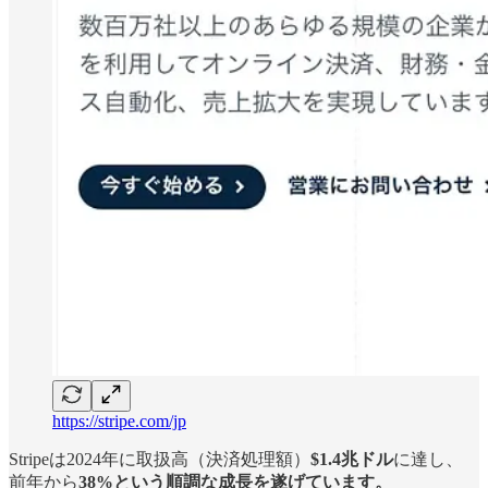
https://stripe.com/jp
Stripeは2024年に取扱高（決済処理額）
$1.4兆ドル
に達し、
前年から
38%という順調な成長を遂げています。