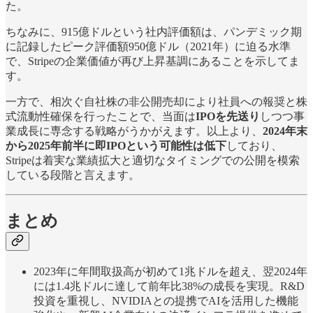
た。
ちなみに、915億ドルという社内評価額は、パンデミック期
に記録したピーク評価額950億ドル（2021年）に迫る水準
で、Stripeの企業価値が再び上昇基調にあることを示してま
す。
一方で、相次ぐ自社株の非公開売却により社員への報奨と株
式流動性確保を行ったことで、当面は
IPOを先送り
しつつ事
業成長に専念する戦略がうかがえます。以上より、
2024年末
から2025年前半に即IPOという可能性は低下
しており、
Stripeは着実な業績拡大と適切なタイミングでの公開を模索
している段階と言えます。
まとめ
2023年に年間取扱高が初めて1兆ドルを超え、翌2024年
には1.4兆ドルに達して前年比38%の成長を実現。R&D
投資を重視し、NVIDIAとの提携でAIを活用した機能