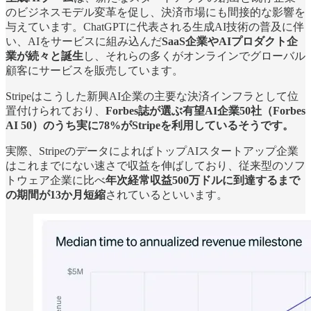
のビジネスモデル変革を促し、決済市場にも間接的な影響を
与えています。ChatGPTに代表される生成AI技術の普及に伴
い、AIをサービスに組み込んだ
SaaS企業やAIプロダクト企
業が続々と誕生
し、それらの多くがオンラインでグローバル
顧客にサービスを販売しています。
Stripeはこうした新興AI企業の主要な決済インフラとして位
置付けられており、
Forbes誌が選ぶ有望AI企業50社（Forbes
AI 50）のうち実に78%がStripeを利用しているそうです。
実際、StripeのデータによればトップAIスタートアップ企業
はこれまでにない速さで収益を伸ばしており、従来型のソフ
トウェア企業に比べ
年次経常収益500万ドルに到達するまで
の期間が13か月短縮
されているといいます。