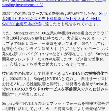
standing investments in AI
2023年の米国eコマース市場成長率は約7.6%でしたが、
Stripe
を利用するビジネスの売上成長率はそれを大きく上回り
S&P500企業平均の7倍
に達したとも報告されています。
また、StripeはFortune 100企業の半数やForbes選出のクラウド
企業100社の80%を顧客に持つなど、大企業からスタートア
ップまで幅広いユーザー基盤を築いてます。競合としては、
従来からのオンライン決済大手（PayPalなど）やヨーロッパ
発の決済プロバイダ（Adyenなど）が存在しますが、Stripeは
開発者フレンドリーなAPIや充実したサービス群で差別化
し、市場シェアを着実に拡大しているようです。
技術面での協業として特筆すべきは
NVIDIAとの提携強化
で
す。2024年10月、StripeはNVIDIAと協力し、自社サービスに
おけるAIによる性能改善と同時に、開発者や企業が
Stripe上
でNVIDIAのクラウドAIサービスを事前購入
できる仕組みを
開始すると発表しました。
Stripeは長年NVIDIAのGPUプラットフォームを機械学習モデ
ル訓練に活用しており、今回の提携深化により最先端AI技