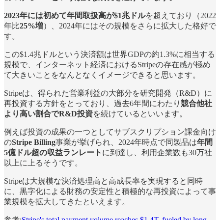
2023年には初めて年間取扱高が$1兆ドル
を超えており（2022
年比
25%増
）、2024年にはその規模をさらに拡大した格好で
す。
この$1.4兆ドルという決済額は世界GDPの約1.3%に相当する
規模で、インターネット経済におけるStripeの存在感が極め
て大きいことをなんとなくイメージできると思います。
Stripeは、得られた営業利益の大部分を研究開発（R&D）に
再投資する方針をとっており、過去6年間にわたり
競合他社
より高い割合でR&D投資
を続けているといいます。
例えば投資の成果の一つとしてサブスクリプション課金向け
の
Stripe Billing
事業が挙げられ、2024年時点で同製品は
年間
5億ドル超の収益ランレート
に到達し、利用企業数も30万社
以上に上るそうです。
Stripeは大規模な決済処理高と高成長率を実現すると同時
に、黒字化による財務の安定性と積極的な再投資によって事
業規模を拡大してきたといえます。
参考:
Stripe's total payment volume reaches $1.4T, fueled by long-