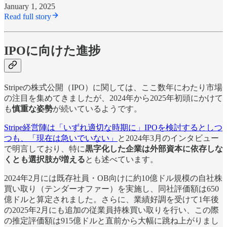
January 1, 2025
Read full story
IPOに向けた進捗
Stripeの株式公開（IPO）に関しては、ここ数年にわたり市場
の注目を集めてきましたが、2024年から2025年初頭にかけて
も
慎重な姿勢
が続いているようです。
Stripe経営陣は「いずれ適切な時期に」IPOを検討するとしつ
つも、「現在は急いでいない」
と2024年3月のインタビュー
で明言しており、特に
黒字化した企業は外部資本に依存しな
くとも選択肢が増える
とも述べています。
2024年2月には既存社員・OB向けに約10億ドル規模の自社株
買い取り（テンダーオファー）を実施し、同社評価額は650
億ドルと算定されました。さらに、業績好調を受けて1年後
の2025年2月にも追加の従業員持株買い取りを行い、この際
の推定評価額は915億ドルと直前から大幅に跳ね上がりまし