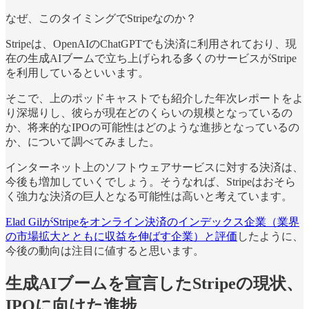
なぜ、このタイミングでStripeなのか？
Stripeは、OpenAIのChatGPTでも決済に利用されており、現
在の生成AIブームで立ち上げられる多くのサービスがStripe
を利用しているといいます。
そこで、上のポッドキャストでも紹介した年次レポートをよ
り深堀りし、彼らが現在どのくらいの規模となっているの
か、将来的なIPOの可能性はどのような進捗となっているの
か、について調べてみました。
インターネット上のソフトウェアサービスに対する決済は、
今後も増加していくでしょう。そうなれば、Stripeはおそら
く強力な決済の巨人となる可能性は高いと考えています。
Elad GilがStripeをオンライン決済のインデックス企業（業界
の市場拡大とともに収益を伸ばす企業）と評価
したように、
今後の動向は注目に値すると思います。
生成AIブームを宣言したStripeの現状、
IPOに向けた進捗