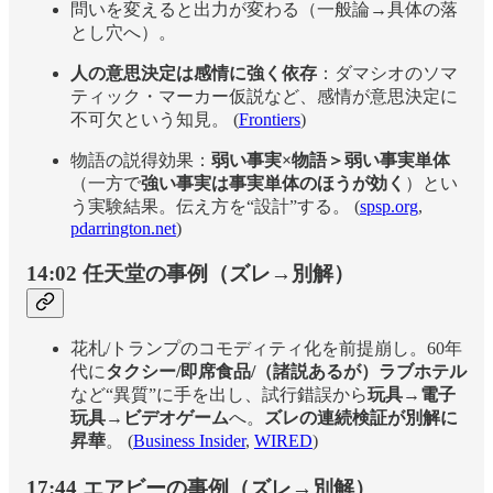
問いを変えると出力が変わる（一般論→具体の落
とし穴へ）。
人の意思決定は感情に強く依存
：ダマシオのソマ
ティック・マーカー仮説など、感情が意思決定に
不可欠という知見。 (
Frontiers
)
物語の説得効果：
弱い事実×物語＞弱い事実単体
（一方で
強い事実は事実単体のほうが効く
）とい
う実験結果。伝え方を“設計”する。 (
spsp.org
,
pdarrington.net
)
14:02 任天堂の事例（ズレ→別解）
花札/トランプのコモディティ化を前提崩し。60年
代に
タクシー/即席食品/（諸説あるが）ラブホテル
など“異質”に手を出し、試行錯誤から
玩具→電子
玩具→ビデオゲーム
へ。
ズレの連続検証が別解に
昇華
。 (
Business Insider
,
WIRED
)
17:44 エアビーの事例（ズレ→別解）