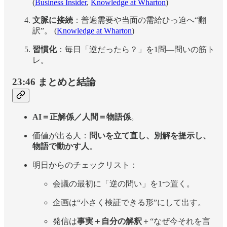
(
Business Insider
,
Knowledge at Wharton
)
文脈に接続
：普遍需要や当面の需給ひっ迫へ“翻
訳”。 (
Knowledge at Wharton
)
習慣化
：毎日「逆だったら？」を1問—問いの筋ト
レ。
23:46 まとめと結論
AI＝正解係／人間＝物語係
。
価値が出る人：
問いを立て直し、別解を提示し、
物語で動かす人
。
明日からのチェックリスト：
会議の最初に「逆の問い」を1つ置く。
企画は“小さく検証できる形”にして出す。
発信は
事実＋自分の解釈
＋“なぜ今それを言