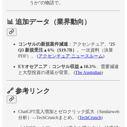
うか”の物語で。
📊 追加データ（業界動向）
コンサルの新規案件減速
：アクセンチュア、
’25
Q3 新規受注▲6%（$19.7B）
。一次資料（決算
PDF）。 (
アクセンチュア ニュースルーム
)
EYオセアニア
：
コンサル収益▲10.3%
、需要減速
と大型投資の遅延が背景。 (
The Australian
)
🔗 参考リンク
ChatGPT流入増加とゼロクリック拡大（Similarweb
分析）—TechCrunchまとめ。 (
TechCrunch
)