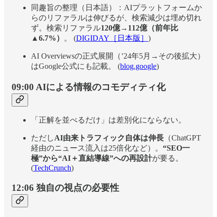
同趣旨の整理（日本語）：AIプラットフォームか
らのリファラルは伸びるが、検索減少は埋め切れ
ず。検索リファラル
120億→112億（前年比
▲6.7%）
。 (
DIGIDAY［日本版］
)
AI Overviewsの正式展開（’24年5月→その後拡大）
はGoogle公式にも記載。 (
blog.google
)
09:00 AIによる情報のコモディティ化
「正解を並べるだけ」は差別化にならない。
ただし
AI由来トラフィック自体は伸長
（ChatGPT
経由のニュース流入は25倍化など）。
“SEO一
極”から“AI＋直結導線”への再設計
が要る。
(
TechCrunch
)
12:06 独自の視点の必要性