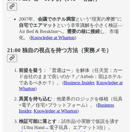
2007年、
会議でホテル満室
という“現実の摩擦”に
自宅でエアマット
という非常識解を小さく検証—
Air Bed & Breakfastへ。
需要の核に接続
し、市場
化。 (
Knowledge at Wharton
)
21:00 独自の視点を持つ方法（実務メモ）
前提を疑う
：「普通は〜」を解体（任天堂：カー
ド会社のままで良いのか？／Airbnb：宿はホテル
であるべきか？）。 (
Business Insider
,
Knowledge at
Wharton
)
異質を持ち込む
：他業界のロジックを移植（玩具
×電子／住宅×プラットフォーム）。 (
Business
Insider
,
Knowledge at Wharton
)
検証可能に落とす
：試作品/小実験で仮説を潰す
（Ultra Hand→電子玩具、エアマット3台）。