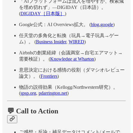
「AIプラットフォームは流入を増やすが、検索減
を埋め切れず」—DIGIDAY（日本語）。
(
DIGIDAY［日本版］
)
Google公式：AI Overviews拡大。 (
blog.google
)
任天堂の多角化と転換（玩具→電子玩具→ゲー
ム）。 (
Business Insider
,
WIRED
)
Airbnbの創業経緯（会議満室→自宅エアマット→
需要検証）。 (
Knowledge at Wharton
)
意思決定における感情の役割（ダマシオ/レビュー
論文）。 (
Frontiers
)
物語の説得効果（Kellogg/Northwestern研究）。
(
spsp.org
,
pdarrington.net
)
💬 Call to Action
ご感想・反論・補足データはコメント/メールで。