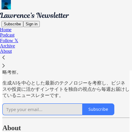
Subscribe
Sign in
Home
Podcast
Lawrence’s Newsletter
Follow 𝕏
Archive
About
AI時代の生存戦略。3分でわかるテクノロジーの最前線と戦
略考察。
生成AIを中心とした最新のテクノロジーを考察し、ビジネ
スや投資に活かすインサイトを独自の視点から毎週お届けし
ているニュースレターです。
Subscribe
About