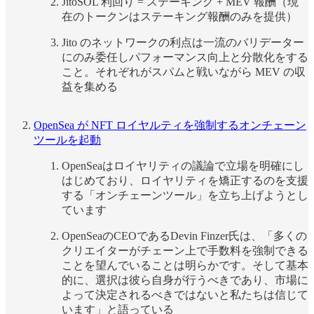
JitoSOL 利回り = ステーキング + MEV 報酬（現
在のトークンはステーキング報酬のみを提供）
Jito のネットワークの利点は一流のバリデーター
にのみ委任しパフォーマンス向上と分散化をする
こと。それぞれがスパムと戦いながら MEV の収
益を集める
OpenSea が NFT ロイヤルティを強制するオンチェーン
ツールを起動
OpenSeaはロイヤリティの議論で立場を明確にし
はじめており、ロイヤリティを矯正するのを支援
する「オンチェーンツール」を立ち上げようとし
ています
OpenSeaのCEOであるDevin Finzer氏は、「多くの
クリエイターがチェーン上で手数料を強制できる
ことを望んでいることは明らかです。そして基本
的に、選択は彼ら自身が行うべきであり、市場に
よって決定されるべきではないと私たちは信じて
います」と語っている