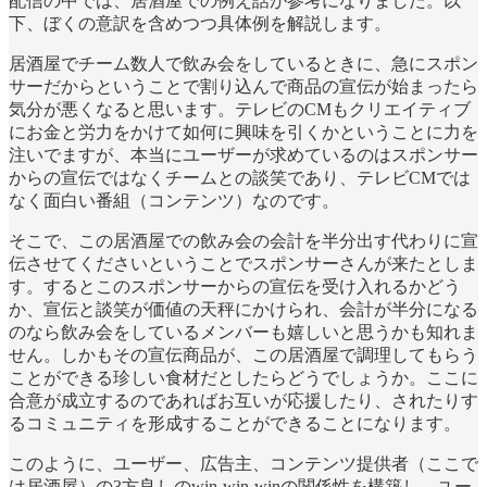
配信の中では、居酒屋での例え話が参考になりました。以
下、ぼくの意訳を含めつつ具体例を解説します。
居酒屋でチーム数人で飲み会をしているときに、急にスポン
サーだからということで割り込んで商品の宣伝が始まったら
気分が悪くなると思います。テレビのCMもクリエイティブ
にお金と労力をかけて如何に興味を引くかということに力を
注いでますが、本当にユーザーが求めているのはスポンサー
からの宣伝ではなくチームとの談笑であり、テレビCMでは
なく面白い番組（コンテンツ）なのです。
そこで、この居酒屋での飲み会の会計を半分出す代わりに宣
伝させてくださいということでスポンサーさんが来たとしま
す。するとこのスポンサーからの宣伝を受け入れるかどう
か、宣伝と談笑が価値の天秤にかけられ、会計が半分になる
のなら飲み会をしているメンバーも嬉しいと思うかも知れま
せん。しかもその宣伝商品が、この居酒屋で調理してもらう
ことができる珍しい食材だとしたらどうでしょうか。ここに
合意が成立するのであればお互いが応援したり、されたりす
るコミュニティを形成することができることになります。
このように、ユーザー、広告主、コンテンツ提供者（ここで
は居酒屋）の3方良しのwin-win-winの関係性を構築し、ユー