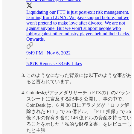
Liquidating our FTT is just post-exit risk management,
learning from LUNA. We gave support before, but we
won't pretend to make love after divorce. We are not
against anyone. But we won't support people who
lobby against other industry players behind their backs.
Onwards.
9:49 PM · Nov 6, 2022
5.87K Reposts
·
33.6K Likes
このようなになった背景には以下のような事があ
ると言われています。
Coindeskがアラメダリサーチ（FTXの）のバラン
スシートに言及する記事を公開し、事の中で、
CoinDesk は、6 月 30 日にアラメダが「ロック解
除された FTT」で 36 億ドル、「FTT 担保」で 26
億ドルの保有を含む 146 億ドルの資産を持ってい
ることを示した「私的な財務文書」をレビューし
たと主張