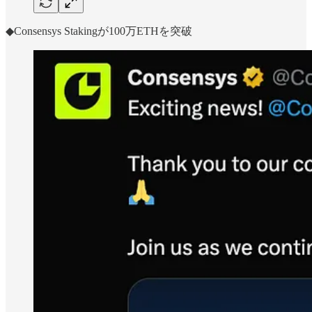
◆Consensys Stakingが100万ETHを突破