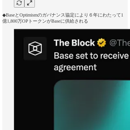
◆BaseとOptimismのガバナンス協定により６年にわたって1
億1,800万OPトークンがBaseに供給される