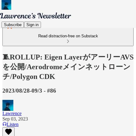
Subscribe
Sign in
Read distraction-free on Substack
🧵ROLLUP: Eigen LayerがアーリーAVS
を公開/Aerodromeメインネットローン
チ/Polygon CDK
2023/08/28-09/3 - #86
Lawrence
Sep 03, 2023
Listen