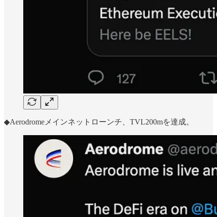
◆Aerodromeメインネットローンチ、TVL200mを達成。