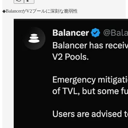
◆BalancerがV2プールに深刻な脆弱性