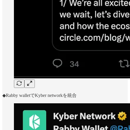
◆Rabby walletでKyber networkを統合