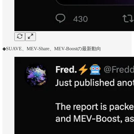
◆SUAVE、MEV-Share、MEV-Boostの最新動向