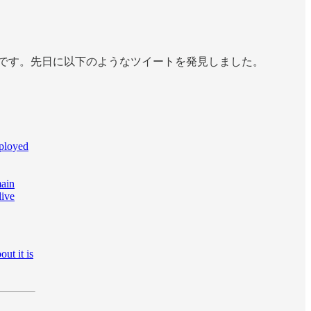
です。先日に以下のようなツイートを発見しました。
eployed
main
ive
ut it is