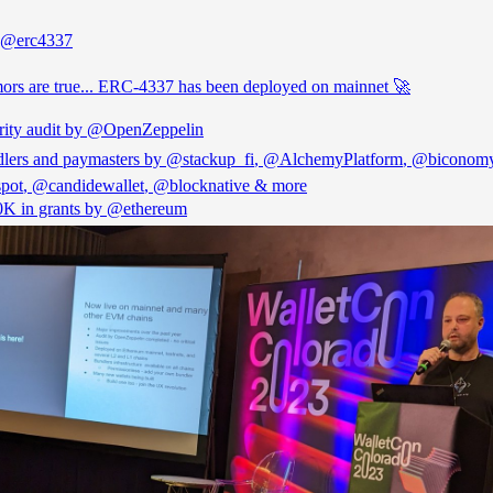
@erc4337
ors are true... ERC-4337 has been deployed on mainnet 🚀
rity audit by
@OpenZeppelin
dlers and paymasters by
@stackup_fi
,
@AlchemyPlatform
,
@biconom
pot
,
@candidewallet
,
@blocknative
& more
0K in grants by
@ethereum