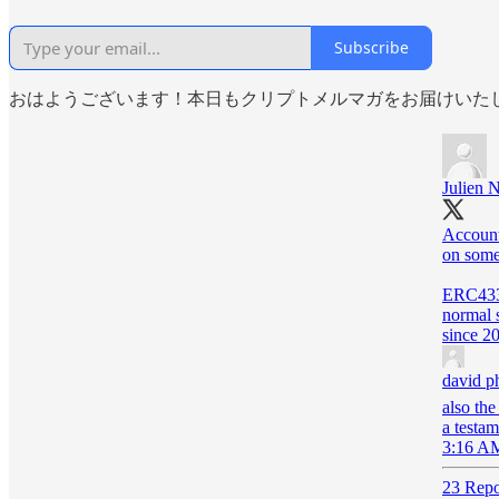
Subscribe
おはようございます！本日もクリプトメルマガをお届けいた
Julien N
Account
on som
ERC4337
normal 
since 2
david p
also the
a testam
3:16 AM
23 Repo