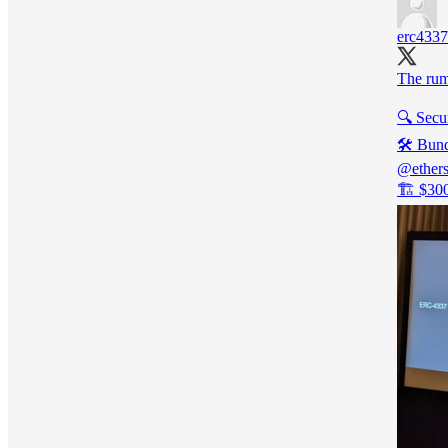
erc4337
The rum
🔍 Secu
🛠️ Bun
@ethers
🏗️ $30