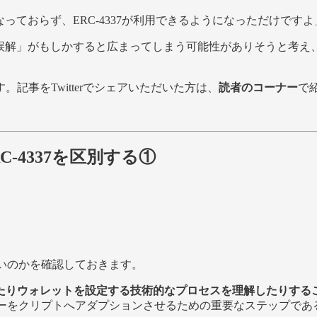
はLiveになっておらず、ERC-4337が利用できるようになっただけ
mで実装されたという誤解」がもしかすると広まってしまう可能性があり
記事をTwitterでシェアいただいた方は、
読者のコーナー
で
nとERC-4337を区別する①
が望ましいのかを確認しておきます。
たりウォレットを設定する技術的なプロセスを理解したりする
数億人のユーザーをクリプトへアダプションさせるための重要なステップ