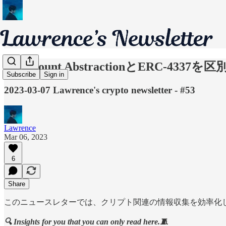
👛 Account AbstractionとERC-4337
Subscribe
Sign in
2023-03-07 Lawrence's crypto newsletter - #53
Lawrence
Mar 06, 2023
6
Share
このニュースレターでは、クリプト関連の情報収集を効率化
🔍 Insights for you that you can only read here.🧵