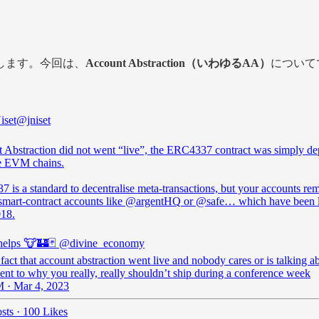
します。今回は、
Account Abstraction（いわゆるAA）
について
iset
@jniset
 Abstraction did not went “live”, the ERC4337 contract was simply d
e EVM chains.
 is a standard to decentralise meta-transactions, but your accounts re
smart-contract accounts like
@argentHQ
or
@safe
… which have been l
018.
helps 🐮🏰🃏
@divine_economy
 fact that account abstraction went live and nobody cares or is talking abo
ent to why you really, really shouldn’t ship during a conference week
 · Mar 4, 2023
sts
·
100 Likes