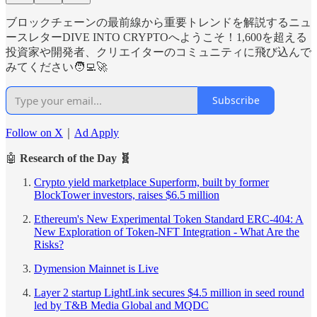
ブロックチェーンの最前線から重要トレンドを解説するニュ
ースレターDIVE INTO CRYPTOへようこそ！1,600を超える
投資家や開発者、クリエイターのコミュニティに飛び込んで
みてください🧑‍💻🚀
Subscribe
Follow on X
｜
Ad Apply
🤖
Research of the Day 🧬
Crypto yield marketplace Superform, built by former
BlockTower investors, raises $6.5 million
Ethereum's New Experimental Token Standard ERC-404: A
New Exploration of Token-NFT Integration - What Are the
Risks?
Dymension Mainnet is Live
Layer 2 startup LightLink secures $4.5 million in seed round
led by T&B Media Global and MQDC