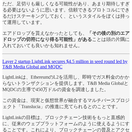
ただ、足切りも厳しくなる可能性があり、あまり期待しすぎ
る必要はないように思います。信頼できるプロトコルにでき
るだけステーキングしておく、というスタイルをぼくは持っ
て運用しています。
エアドロップを貰えなかったとしても、
「その後の別のエア
ドロップの切符になり得る可能性」がある
ことは頭の片隅に
入れておいても良いかも知れません。
Layer 2 startup LightLink secures $4.5 million in seed round led by
T&B Media Global and MQDC
LightLinkは、EthereumのL2を活用し、即時でガス料金のかか
らないトランザクションを提供します。T&B Media Globalと
MQDCの主導で450万ドルの資金を調達しました。
この資金は、現実と仮想世界が融合するマルチバースプロジ
ェクト「Translucia」の推進に充てられるとのことです。
LightLinkの目標は、ブロックチェーン技術をもっと直感的
に、従来のウェブプラットフォームのように使えるようにす
ることです。これにより、ブロックチェーンの普及とアクセ