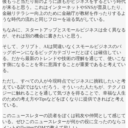
後もっと当たり前のように誰もがビジネスをするという時代
が来ると思う。これはインターネットやSNSが普及したり、
金融リテラシー向上のために金融庁が教材を作ったりするよ
うな時代の流れと同じフローを辿る気がしている。
ちなみに、スタートアップとスモールビジネスは全く異なる
が、それは別の機会に書きたいと思う。
そして、クリプト、AIは間違いなくスモールビジネスのバ
ッグボーンになるビッグカテゴリーだとぼくは確信してい
る。だから最新のトレンドや技術の理解を通じて、使いこな
す側になることを常に意識することが重要であると考えてい
る。
ただし、すべての人が今現時点でビジネスに挑戦したいと考
えている訳ではないだろう。そういった人たちが、テクノロ
ジーに触れることを通して気づきを得ることで、幸福な人生
のための考え方やTipsなどをぼくなりに提供できればと考え
ている。
このニュースレターの読者をぼくは戦友や仲間として感じて
いる。ぜひこのニュースレターが何かの役に立ったのならコ
メントやTwitterのDMで教えて欲しい。