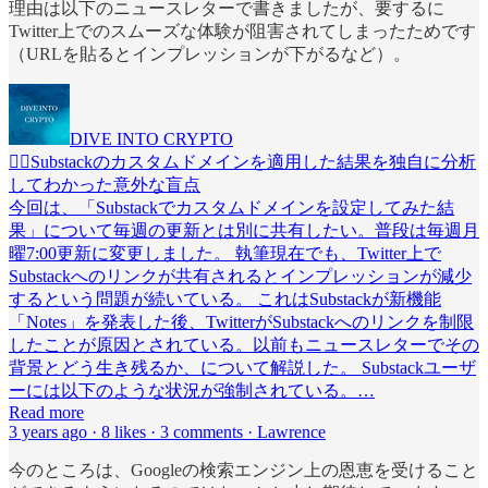
理由は以下のニュースレターで書きましたが、要するに
Twitter上でのスムーズな体験が阻害されてしまったためです
（URLを貼るとインプレッションが下がるなど）。
DIVE INTO CRYPTO
🤼‍♀️Substackのカスタムドメインを適用した結果を独自に分析
してわかった意外な盲点
今回は、「Substackでカスタムドメインを設定してみた結
果」について毎週の更新とは別に共有したい。普段は毎週月
曜7:00更新に変更しました。 執筆現在でも、Twitter上で
Substackへのリンクが共有されるとインプレッションが減少
するという問題が続いている。 これはSubstackが新機能
「Notes」を発表した後、TwitterがSubstackへのリンクを制限
したことが原因とされている。以前もニュースレターでその
背景とどう生き残るか、について解説した。 Substackユーザ
ーには以下のような状況が強制されている。…
Read more
3 years ago · 8 likes · 3 comments · Lawrence
今のところは、Googleの検索エンジン上の恩恵を受けること