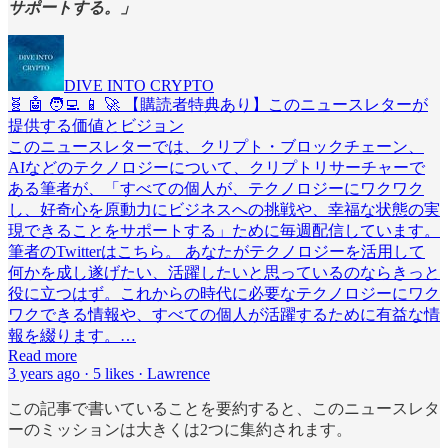
サポートする。」
DIVE INTO CRYPTO
🧬 🤖 🧑‍💻 📱 🚀 【購読者特典あり】このニュースレターが
提供する価値とビジョン
このニュースレターでは、クリプト・ブロックチェーン、
AIなどのテクノロジーについて、クリプトリサーチャーで
ある筆者が、「すべての個人が、テクノロジーにワクワク
し、好奇心を原動力にビジネスへの挑戦や、幸福な状態の実
現できることをサポートする」ために毎週配信しています。
筆者のTwitterはこちら。 あなたがテクノロジーを活用して
何かを成し遂げたい、活躍したいと思っているのならきっと
役に立つはず。これからの時代に必要なテクノロジーにワク
ワクできる情報や、すべての個人が活躍するために有益な情
報を綴ります。…
Read more
3 years ago · 5 likes · Lawrence
この記事で書いていることを要約すると、このニュースレタ
ーのミッションは大きくは2つに集約されます。