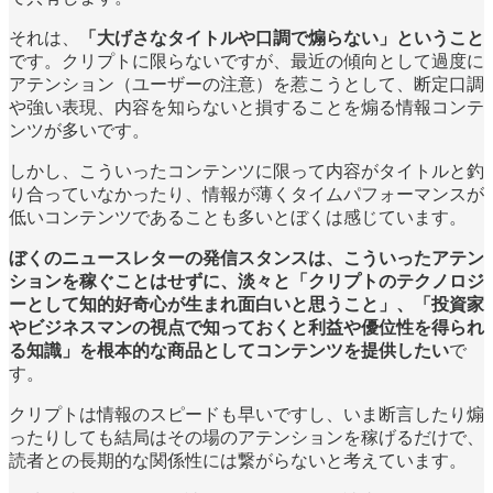
それは、
「大げさなタイトルや口調で煽らない」ということ
です。クリプトに限らないですが、最近の傾向として過度に
アテンション（ユーザーの注意）を惹こうとして、断定口調
や強い表現、内容を知らないと損することを煽る情報コンテ
ンツが多いです。
しかし、こういったコンテンツに限って内容がタイトルと釣
り合っていなかったり、情報が薄くタイムパフォーマンスが
低いコンテンツであることも多いとぼくは感じています。
ぼくのニュースレターの発信スタンスは、こういったアテン
ションを稼ぐことはせずに、淡々と「クリプトのテクノロジ
ーとして知的好奇心が生まれ面白いと思うこと」、「投資家
やビジネスマンの視点で知っておくと利益や優位性を得られ
る知識」を根本的な商品としてコンテンツを提供したい
で
す。
クリプトは情報のスピードも早いですし、いま断言したり煽
ったりしても結局はその場のアテンションを稼げるだけで、
読者との長期的な関係性には繋がらないと考えています。