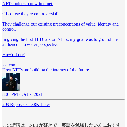
NFTs unlock a new internet.
Of course they're controversial!
They challenge our existing preconceptions of value, identity and
control.
In giving the first TED talk on NFTs, my goal was to ground the
audience in a wider perspective.
How'd I do?
ted.com
How NFTs are building the internet of the future
8:01 PM · Oct 7, 2021
209 Reposts
·
1.38K Likes
この講演は、
NFTが好きで、英語を勉強したい方におすす