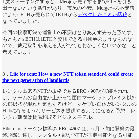
1度ステーキングすると、Mergeが完了するまでETHを引き
出せないという条件があり、市況の不安、Mergeへの不安感
によりstETHが売られて1ETHから
デペグしたことが話題
と
なっていました。
今回の投票可決で運営上の不安はとりあえず去った形です。
もともとstETHは1ETHと交換できる引換券のようなものな
ので、裁定取引を考える人がでてもおかしくないのかな、と
考えています。
3．
Life for rent: How a new NFT token standard could create
the next generation of landlords
レンタル出来るNFTの規格であるERC-4907が実装されれ
ば、ゲームの自由度が上がって面白マーケットプレイス以外
の選択肢が現れた気もするけど、マケプレ自体がレンタルの
Hubになるようなサービスを提供するようになると予想。レ
ンタル期間は賃借料取るビジネスモデル。
Ethereum トークン標準の ERC-4907 は、6 月下旬に開発の最
終段階に達し、レンタル可能な NFTが実装可能となる可能