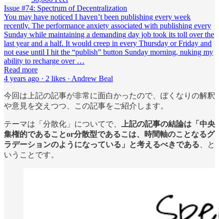
Issue #74: Spectrum of Decentralization
You may have noticed I haven’t been publishing every week
recently. The performance anxiety associated with publishing every
Sunday while maintaining a demanding day job took its toll over the
last year and a half. It would creep in every Thursday or Friday and
not ease until I hit the “publish” button Sunday morning, nuking my
ability to recharge over …
Read more
4 years ago · 2 likes · Andrew Beal
今回は上記の記事が非常に面白かったので、ぼくなりの解釈
や意見を交えつつ、この記事をご紹介します。
テーマは「分散化」についてで、
上記の記事の結論は「中央
集権的であることor分散型であるこは、時間軸のことなるグ
ラデーションのようになっている」と考えるべきである
、と
いうことです。