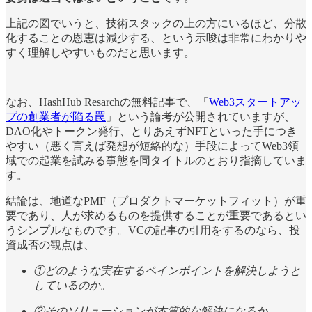
上記の図でいうと、技術スタックの上の方にいるほど、分散
化することの恩恵は減少する、という示唆は非常にわかりや
すく理解しやすいものだと思います。
なお、HashHub Resarchの無料記事で、「
Web3スタートアッ
プの創業者が陥る罠
」という論考が公開されていますが、
DAO化やトークン発行、とりあえずNFTといった手につき
やすい（悪く言えば発想が短絡的な）手段によってWeb3領
域での起業を試みる事態を同タイトルのとおり指摘していま
す。
結論は、地道なPMF（プロダクトマーケットフィット）が重
要であり、人が求めるものを提供することが重要であるとい
うシンプルなものです。VCの記事の引用をするのなら、投
資成否の観点は、
①どのような実在するペインポイントを解決しようと
しているのか。
②そのソリューションが本質的な解決になるか。