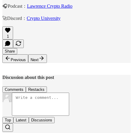
🎧Podcast：
Lawrence Crypto Radio
🚀Discord：
Crypto University
1
Share
Previous
Next
Discussion about this post
Comments
Restacks
Top
Latest
Discussions