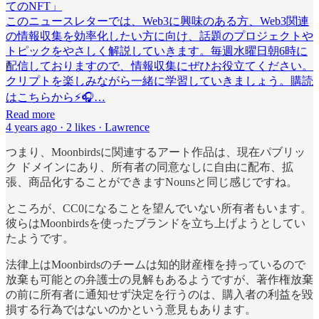
てのNFT」
このニュースレターでは、Web3に興味のある方、Web3関連
の情報収集を効率化したい方に向け、話題のプロジェクトや
トピックをやさしく解説していきます。毎週水曜日朝6時に
配信しておりますので、情報収集にぜひお役立てください。
クリプトを楽しみながら一緒に学習していきましょう。購読
はこちらから⚡️🎧…
Read more
4 years ago · 2 likes · Lawrence
つまり、Moonbirdsに関連するアート作品は、現在パブリッ
ク ドメインにあり、所有者の同意なしに自由に配布、拡
張、商品化することができますNounsと同じ感じですね。
ところが、CC0になることを望んでいない所有者もいます。
彼らはMoonbirdsを使ったブランドを立ち上げようとしてい
たようです。
法律上はMoonbirdsのチームは知的財産権を持っているので
放棄も可能との弁護士の見解もあるようですが、著作権放棄
の前に所有者に通知せず決定を行うのは、購入者の利益を毀
損する行為ではないのかという意見もあります。