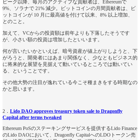
ピーク以降、毎月のアクティブな貢献者は、Ethereumで
9%、ソラナで 21% 減少。ビットコインの月間貢献者は、ビ
ットコインが 10 月に最高値を付けて以来、8% 以上増加、
とのこと。
加えて、VCからの投資額は前年よりも下落したそうです
が、小さい額の投資は増加したといいます。
何が言いたいかといえば、暗号資産が値上がりしようと、下
がろうと、開発者にはあまり関係なく、少なともビジネス的
に将来的な展望を見据えて動いているところでは動いてい
る、ということです。
その他大勢の注目が逸れている今こそ種まきをする時期なの
かと思います。
2．
Lido DAO approves treasury token sale to Dragonfly
Capital after terms tweaked
Ethereum PoSのステーキングサービスを提供するLido Finance
のLido DAOにおいて、Dragonfly CapitalへのLDOトークン売