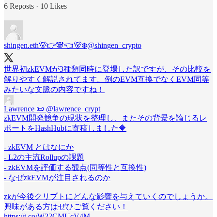
6 Reposts
·
10 Likes
shingen.eth🐻👉🐼👈🐻‍❄️
@shingen_crypto
世界初zkEVMが3種類同時に登場した訳ですが、その比較を
解りやすく解説されてます。例のEVM互換でなくEVM同等
みたいな文脈の内容ですね！
Lawrence 📜
@lawrence_crypt
zkEVM開発競争の現状を整理し、またその背景を論じるレ
ポートをHashHubに寄稿しました🔷
- zkEVM とはなにか
- L2の主流Rollupの課題
- zkEVMを評価する観点(同等性と互換性)
- なぜzkEVMが注目されるのか
zkが今後クリプトにどんな影響を与えていくのでしょうか。
興味がある方はぜひご覧ください！
https://t.co/W22CMUcV4M