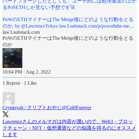
ハードフォークしたとしても、ユーザ的には処理速度の上が
るPoSETHしか見ない予想です🚀
PoWのETHマイナーはThe Merge後にどのような行動をとる
のか, by @LawrenceTokyo
law3.substack.com/p/poweththe-me…
law3.substack.com
PoWのETHマイナーはThe Merge後にどのような行動をとる
のか
10:04 PM · Aug 2, 2022
1 Repost
·
1 Like
Cryptoyaji / クリプトおやじ
@CoHForever
Lawrenceさんのメルマガは内容が濃いので、Web3・ブロッ
クチェーン・NFT・仮想通貨などの知識を得るのにオススメ
します