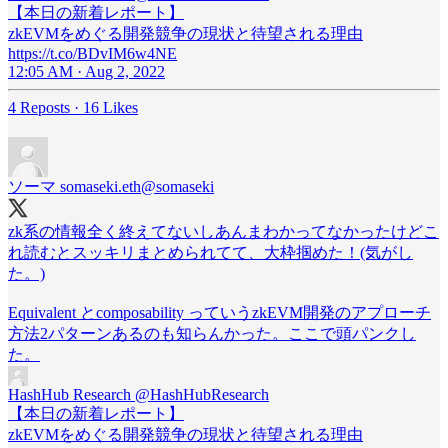
【本日の新着レポート】
zkEVMをめぐる開発競争の現状と待望される理由
https://t.co/BDvIM6w4NE
12:05 AM · Aug 2, 2022
4 Reposts
·
16 Likes
ソーマ somaseki.eth
@somaseki
zk系の情報全く終えてないしあんまわかってなかったけどこ
れ読むとスッキリまとめられてて、大枠掴めた！(気がし
た。)
Equivalent とcomposability っていうzkEVM開発のアプローチ
方法2パターンあるのも知らんかった。ここで頭パンクし
た。
HashHub Research
@HashHubResearch
【本日の新着レポート】
zkEVMをめぐる開発競争の現状と待望される理由