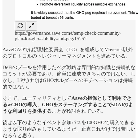
https://governance.aave.com/t/temp-check-community-
plan-for-gho-stability-and-peg/15252
AaveDAOでは流動性委員会（LC）を組成してMaverick以外
のプロトコルのトレジャリーマネジメントを進めている。
DeFiのプールを活用したペグ戦略は専門的な知識と持続的な
コミットが必要であり、簡単に達成できるものではない。し
かし、LPだけではGHOホルダーへのモチベーションは持続
的ではない。
そこで、ユーティリティとして
Aaveの担保として利用でき
るwGHOの導入
、
GHOをステーキングすることでsDAIのよ
うな利回りを提供する
ことが検討されている。
後は以下のようなイベント参加パスを100GHOで購入できる
ような取り組みもしているようだ。正直これだけでは苦しい
だろうと思う。