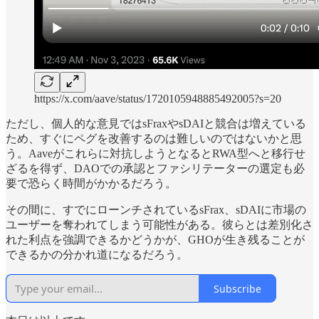
https://x.com/aave/status/1720105948885492005?s=20
ただし、個人的な意見ではsFraxやsDAIと競合は増えている
ため、すぐにペグを改善するのは難しいのではないかと思
う。Aaveがこれらに対抗しようとなるとRWA型へと移行せ
ざるを得ず、DAOでの承認とファシリテーターの選定も必
要で恐らく時間がかかるだろう。
その間に、すでにローンチされているsFrax、sDAIに市場の
ユーザーを奪われてしまう可能性がある。彼らとは差別化さ
れた利点を強調できるかどうかが、GHOが生き残ることが
できるかの分かれ道になるだろう。
Subscribe